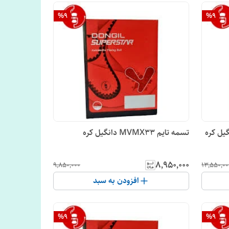
%
9
%
9
تسمه تایم MVMX33 دانگیل کره
۸٬۹۵۰٬۰۰۰
۹٬۸۵۰٬۰۰۰
۱۳٬۵۵۰٬۰۰
افزودن به سبد
%
9
%
9