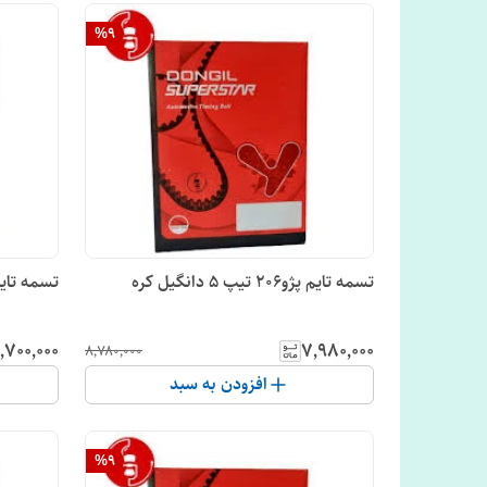
%
9
تسمه تایم پژو206 تیپ 5 دانگیل کره
تسمه تایم -153دنده عرض 29 دانگ
٬۷۰۰٬۰۰۰
۷٬۹۸۰٬۰۰۰
۸٬۷۸۰٬۰۰۰
افزودن به سبد
%
9