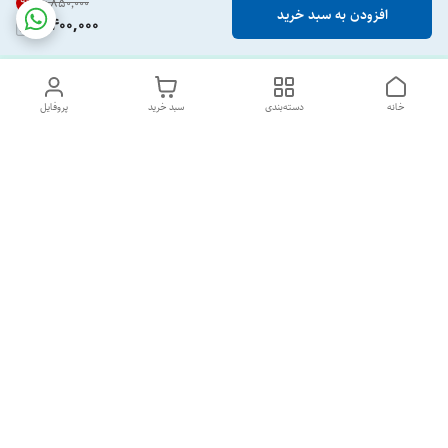
9
%
۴٬۸۵۰٬۰۰۰
افزودن به سبد خرید
4,400,000
خانه
دسته‌بندی
سبد خرید
پروفایل
دسترسی سریع
تماس با ما
درباره ما
پشتیبانی ساعت 10 الی 18
09120477520
شماره تماس
02133928733