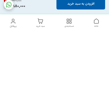
8
%
۴٬۲۶۰٬۰۰۰
افزودن به سبد خرید
3,880,000
خانه
دسته‌بندی
سبد خرید
پروفایل
دسترسی سریع
تماس با ما
درباره ما
پشتیبانی ساعت 10 الی 18
09120477520
شماره تماس
02133928733