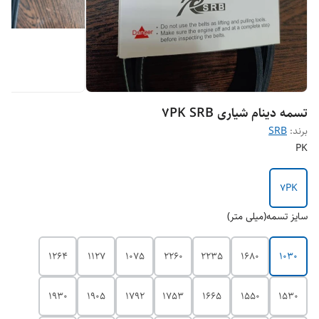
تسمه دینام شیاری 7PK SRB
برند:
SRB
PK
7PK
سایز تسمه(میلی متر)
1264
1127
1075
2260
2235
1680
1030
1930
1905
1792
1753
1665
1550
1530