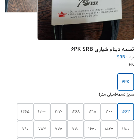
تسمه دینام شیاری 6PK SRB
برند:
SRB
PK
6PK
سایز تسمه(میلی متر)
1465
1300
1270
1268
1218
1100
1663
790
783
775
770
1650
1525
1500