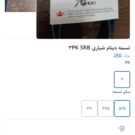
تسمه دینام شیاری 3PK SRB
برند:
SRB
PK
3
سایز تسمه
790
675
565
0