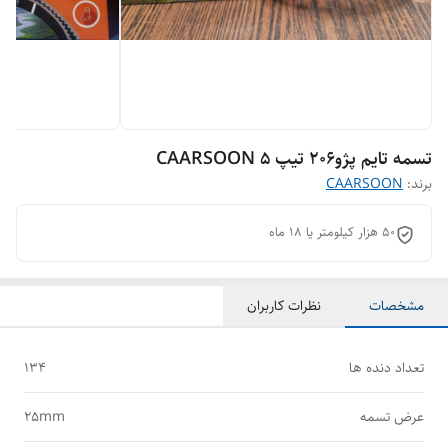
تسمه تایم پژو206 تیپ 5 CAARSOON
برند:
CAARSOON
50 هزار کیلومتر یا 18 ماه
مشخصات
نظرات کاربران
تعداد دنده ها
134
عرض تسمه
25mm