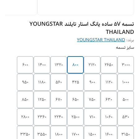
تسمه 5V ساده یانگ استار تایلند YOUNGSTAR
THAILAND
برند:
YOUNGSTAR THAILAND
سایز تسمه
600
1400
1320
800
2120
2650
3000
950
1180
560
425
900
1120
1000
850
1250
670
650
750
630
500
2800
2360
2240
2500
710
1060
530
3350
3550
1800
1700
1500
1600
3150