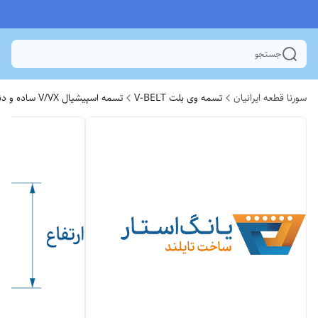
جستجو
سورنا قطعه ایرانیان
تسمه وی بلت V-BELT
تسمه اسپیشیال V/VX ساده و دنده ای