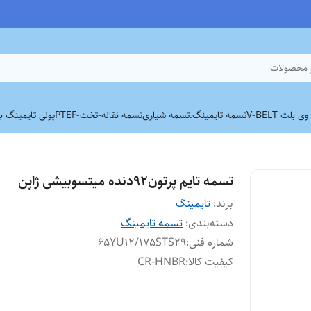
 محصولات
بلت V-BELT
تسمه تایمینگ.
تسمه شیاری
تسمه نقاله-تخت-PTEF
پولی تایمینگ برند
تسمه تایم پرتون92دنده میتسوبیشی ژاپن
برند:
تایمینگ
دسته‌بندی
:
تسمه تایمینگ
شماره فنی
:
65YU12/175STS29
کیفیت کالا
:
CR-HNBR