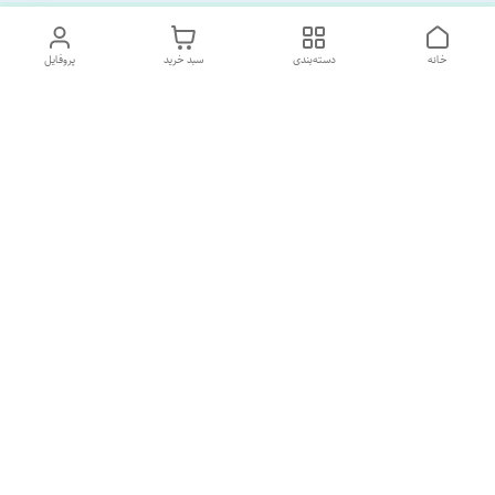
خانه
دسته‌بندی
سبد خرید
پروفایل
دسترسی سریع
تماس با ما
درباره ما
پشتیبانی ساعت 10 الی 18
09120477520
شماره تماس
02133928733
آدرس ایمیل
SORNAGHTEIRANIAN@GMAIL.com