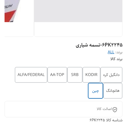
6PK2245-تسمه شیاری
برند:
ALL
برند کالا
دانگیل کره
KODIR
SRB
AA-TOP
ALFA/FEDERAL
هانچانگ
چین
اصالت کالا
شناسه کالا
6PK2245