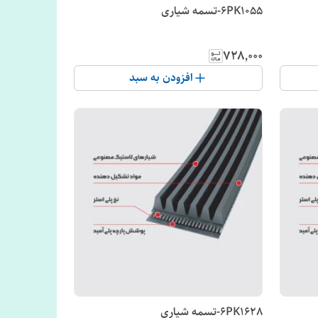
6PK1055-تسمه شیاری
۷۲۸٬۰۰۰
افزودن به سبد
6PK1628-تسمه شیاری