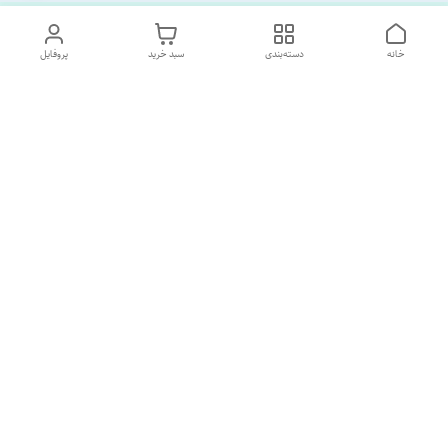
خانه
دسته‌بندی
سبد خرید
پروفایل
دسترسی سریع
تماس با ما
درباره ما
پشتیبانی ساعت 10 الی 18
09120477520
شماره تماس
02133928733
آدرس ایمیل
SORNAGHTEIRANIAN@GMAIL.com