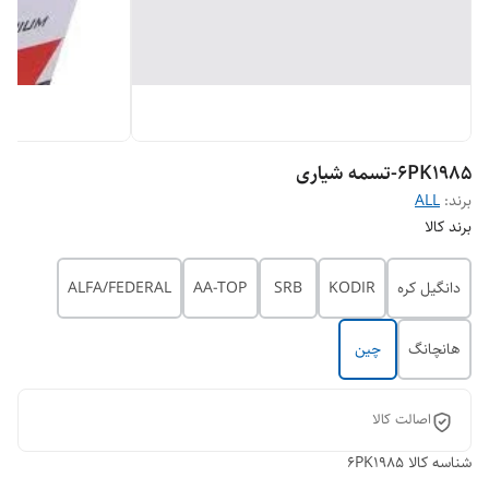
6PK1985-تسمه شیاری
برند:
ALL
برند کالا
دانگیل کره
KODIR
SRB
AA-TOP
ALFA/FEDERAL
هانچانگ
چین
اصالت کالا
شناسه کالا
6PK1985