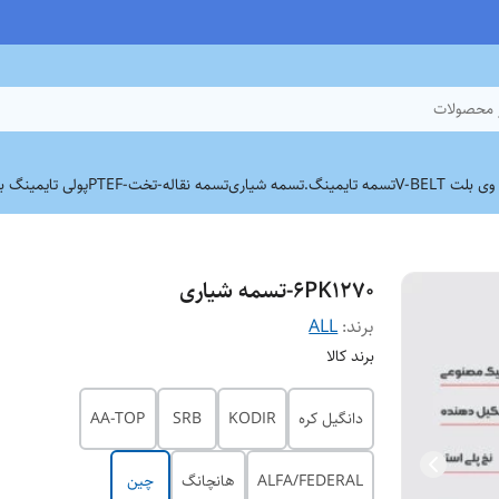
 محصولات
بلت V-BELT
تسمه تایمینگ.
تسمه شیاری
تسمه نقاله-تخت-PTEF
پولی تایمینگ برند
6PK1270-تسمه شیاری
برند:
ALL
برند کالا
دانگیل کره
KODIR
SRB
AA-TOP
ALFA/FEDERAL
هانچانگ
چین