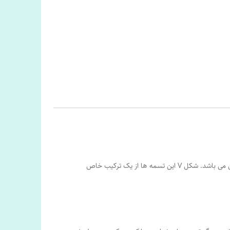
تسمه های شیاری که به نام تسمه های شیاری V شکل نیز شناخته می شوند در برابر تغییرات حرارتی و روغن مقاوم بوده و ضد الکتریسیته ساکن می باشد. شکل V این تسمه ها از یک ترکیب خاص