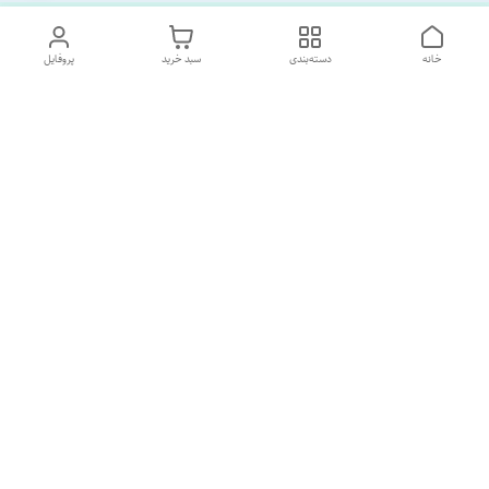
خانه
دسته‌بندی
سبد خرید
پروفایل
دسترسی سریع
تماس با ما
درباره ما
پشتیبانی ساعت 10 الی 18
09120477520
شماره تماس
02133928733
آدرس ایمیل
SORNAGHTEIRANIAN@GMAIL.com