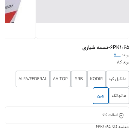
6PK1065-تسمه شیاری
برند:
ALL
برند کالا
دانگیل کره
KODIR
SRB
AA-TOP
ALFA/FEDERAL
هانچانگ
چین
اصالت کالا
شناسه کالا
6PK1065