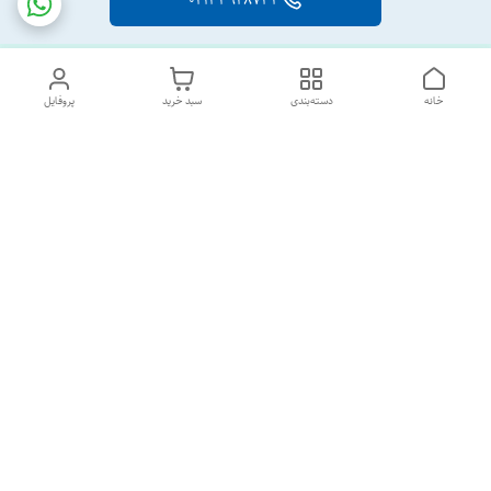
02133928733
خانه
دسته‌بندی
سبد خرید
پروفایل
دسترسی سریع
تماس با ما
درباره ما
پشتیبانی ساعت 10 الی 18
09120477520
شماره تماس
02133928733
آدرس ایمیل
SORNAGHTEIRANIAN@GMAIL.com