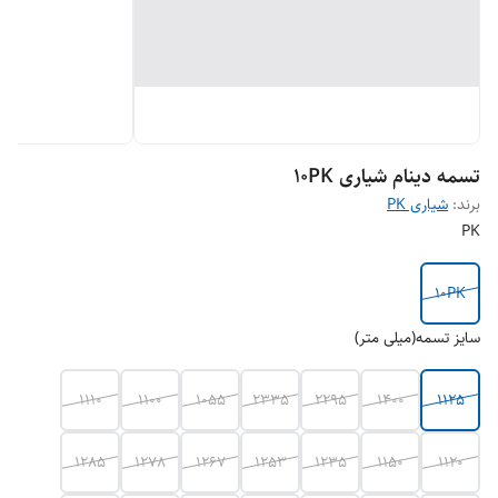
تسمه دینام شیاری 10PK
برند:
شیاری PK
PK
10PK
سایز تسمه(میلی متر)
1110
1100
1055
2335
2295
1400
1125
1285
1278
1267
1253
1235
1150
1120