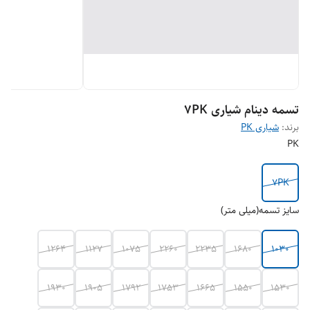
تسمه دینام شیاری 7PK
برند:
شیاری PK
PK
7PK
سایز تسمه(میلی متر)
1264
1127
1075
2260
2235
1680
1030
1930
1905
1792
1753
1665
1550
1530