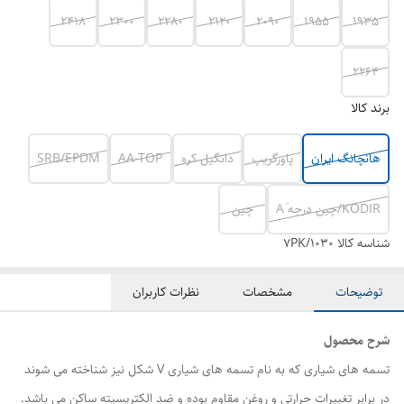
2418
2300
2280
2120
2090
1955
1935
2264
برند کالا
هانچانگ ایران
پاورگریپ
دانگیل کره
AA-TOP
SRB/EPDM
KODIR/چین درجه َA
چین
شناسه کالا
7PK/1030
توضیحات
مشخصات
نظرات کاربران
شرح محصول
تسمه های شیاری که به نام تسمه های شیاری V شکل نیز شناخته می شوند
در برابر تغییرات حرارتی و روغن مقاوم بوده و ضد الکتریسیته ساکن می باشد.