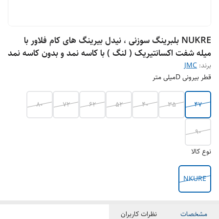
NUKRE بلبرینگ سوزنی ، نیدل بیرینگ های کام فلاور با
میله شفت اکسانتیریک ( لنگ ) با کاسه نمد و بدون کاسه نمد
برند:
JMC
قطر بیرونی Dمیلی متر
80
72
62
52
40
35
47
90
نوع کالا
NKURE
مشخصات
نظرات کاربران