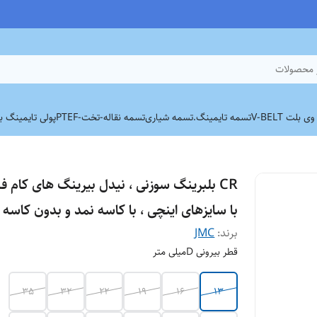
 محصولات
بلت V-BELT
تسمه تایمینگ.
تسمه شیاری
تسمه نقاله-تخت-PTEF
پولی تایمینگ برند
CR بلبرینگ سوزنی ، نیدل بیرینگ های کام فل
با سایزهای اینچی ، با کاسه نمد و بدون کاسه 
برند:
JMC
قطر بیرونی Dمیلی متر
35
32
22
19
16
13