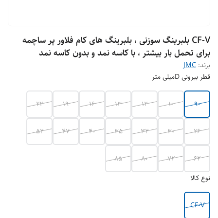
CF-V بلبرینگ سوزنی ، بلبرینگ های کام فلاور پر ساچمه
برای تحمل بار بیشتر ، با کاسه نمد و بدون کاسه نمد
برند:
JMC
قطر بیرونی Dمیلی متر
22
19
16
13
12
10
90
52
47
40
35
32
30
26
85
80
72
62
نوع کالا
CF-V