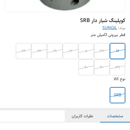
کوپلینگ شیار دار SRB
برند:
SUNGIL
قطر بیرونی Dمیلی متر
26
22
19
12
8
32
16
60
40
39
نوع کالا
SRB
مشخصات
نظرات کاربران