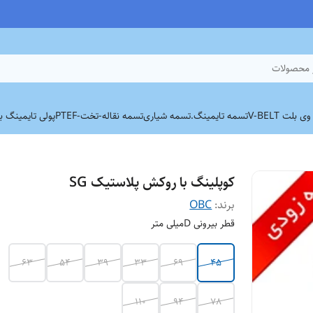
 محصولات
بلت V-BELT
تسمه تایمینگ.
تسمه شیاری
تسمه نقاله-تخت-PTEF
پولی تایمینگ برند
کوپلینگ با روکش پلاستیک SG
برند:
OBC
قطر بیرونی Dمیلی متر
63
54
39
33
69
45
110
94
78