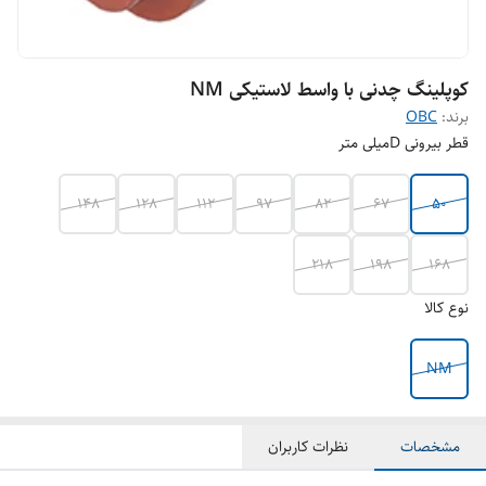
کوپلینگ چدنی با واسط لاستیکی NM
برند:
OBC
قطر بیرونی Dمیلی متر
148
128
112
97
82
67
50
218
198
168
نوع کالا
NM
مشخصات
نظرات کاربران