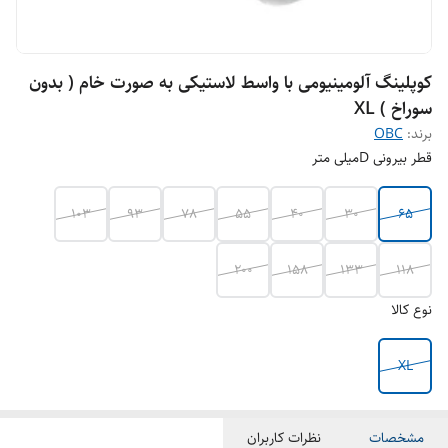
کوپلینگ آلومینیومی با واسط لاستیکی به صورت خام ( بدون
سوراخ ) XL
برند:
OBC
قطر بیرونی Dمیلی متر
103
93
78
55
40
30
65
200
158
133
118
نوع کالا
XL
مشخصات
نظرات کاربران