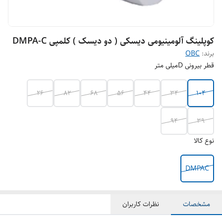
کوپلینگ آلومینیومی دیسکی ( دو دیسک ) کلمپی DMPA-C
برند:
OBC
قطر بیرونی Dمیلی متر
26
82
68
56
44
34
104
94
39
نوع کالا
DMPAC
مشخصات
نظرات کاربران