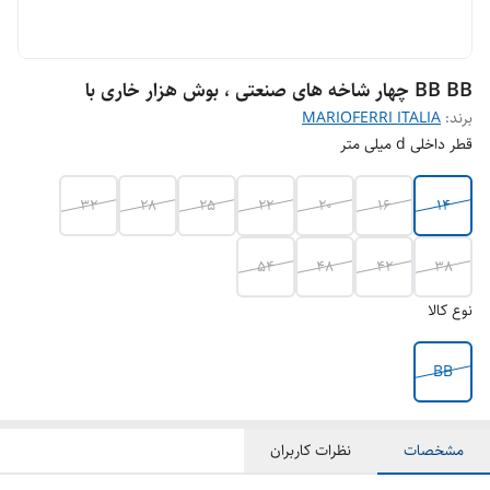
BB BB چهار شاخه های صنعتی ، بوش هزار خاری با
برند:
MARIOFERRI ITALIA
قطر داخلی d میلی متر
32
28
25
22
20
16
14
54
48
42
38
نوع کالا
BB
مشخصات
نظرات کاربران