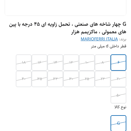
G چهار شاخه های صنعتی ، تحمل زاویه ای 45 درجه با پین
های معمولی ، ماکزیمم هزار
برند:
MARIOFERRI ITALIA
قطر داخلی d میلی متر
18
16
14
12
10
8
6
40
35
32
30
25
22
20
50
نوع کالا
G