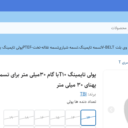
 محصولات
بلت V-BELT
تسمه تایمینگ.
تسمه شیاری
تسمه نقاله-تخت-PTEF
پولی تایمینگ برند
ری T
پولی تایمینگ T10با گام 30میلی متر برای 
پهنای 30 میلی متر
برند:
TBI
تعداد دنده ها پولی
19
18
16
15
14
12