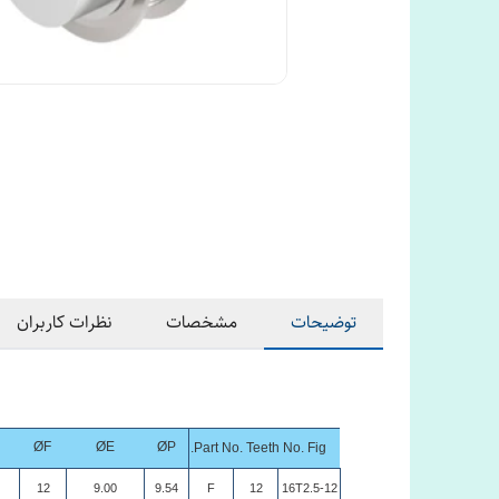
توضیحات
مشخصات
نظرات کاربران
ØF
ØE
ØP
Part No. Teeth No. Fig.
12
9.00
9.54
F
12
16T2.5-12