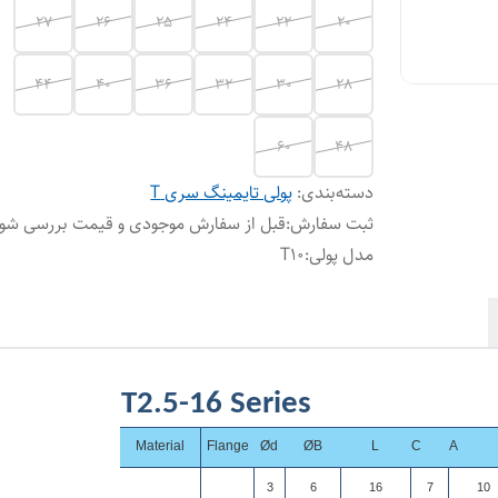
27
26
25
24
22
20
44
40
36
32
30
28
60
48
دسته‌بندی
:
پولی تایمینگ سری T
ثبت سفارش
:
قبل از سفارش موجودی و قیمت بررسی شود
مدل پولی
:
T10
T2.5-16 Series
Material
Flange
Ød
ØB
L
C
A
3
6
16
7
10