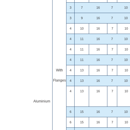
3
7
16
7
10
3
9
16
7
10
4
10
16
7
10
4
11
16
7
10
4
11
16
7
10
4
11
16
7
10
With
4
13
16
7
10
Flanges
4
13
16
7
10
4
13
16
7
10
Aluminium
6
15
16
7
10
6
15
16
7
10