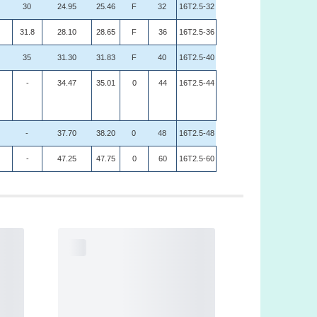
30
24.95
25.46
F
32
16T2.5-32
31.8
28.10
28.65
F
36
16T2.5-36
35
31.30
31.83
F
40
16T2.5-40
-
34.47
35.01
0
44
16T2.5-44
-
37.70
38.20
0
48
16T2.5-48
-
47.25
47.75
0
60
16T2.5-60