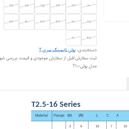
27
26
25
24
22
20
44
40
36
32
30
28
60
48
دسته‌بندی
:
پولی تایمینگ سری T
ثبت سفارش
:
قبل از سفارش موجودی و قیمت بررسی شود
مدل پولی
:
T10
T2.5-16 Series
Material
Flange
Ød
ØB
L
C
A
3
6
16
7
10