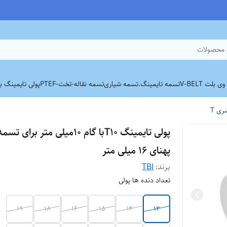
 محصولات
بلت V-BELT
تسمه تایمینگ.
تسمه شیاری
تسمه نقاله-تخت-PTEF
پولی تایمینگ برند
ری T
پولی تایمینگ T10با گام 10میلی متر برای تس
پهنای 16 میلی متر
برند:
TBI
تعداد دنده ها پولی
19
18
16
15
14
12