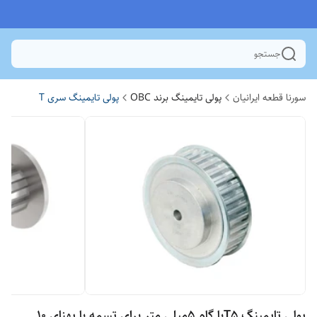
جستجو
سورنا قطعه ایرانیان
پولی تایمینگ برند OBC
پولی تایمینگ سری T
پولی تایمینگ T5با گام 5میلی متر برای تسمه با پهنای 10