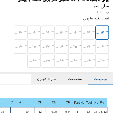
میلی متر
برند:
TBI
تعداد دنده ها پولی
20
19
18
16
15
14
12
30
28
27
26
25
24
22
60
48
44
40
36
32
توضیحات
مشخصات
نظرات کاربران
L
C
A
ØF
ØE
ØP
Part No. Teeth No. Fig.
16
7
10
12
9.00
9.54
F
12
16T2.5-12