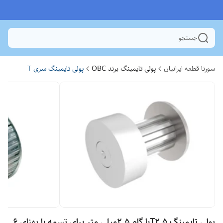
جستجو
سورنا قطعه ایرانیان
پولی تایمینگ برند OBC
پولی تایمینگ سری T
پولی تایمینگ T2.5با گام 2.5میلی متر برای تسمه با پهنای 6