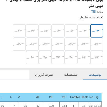
میلی متر
برند:
TBI
تعداد دنده ها پولی
20
19
18
16
15
14
12
30
28
27
26
25
24
22
60
48
44
40
36
32
توضیحات
مشخصات
نظرات کاربران
L
C
A
ØF
ØE
ØP
Part No. Teeth No. Fig.
16
7
10
12
9.00
9.54
F
12
16T2.5-12