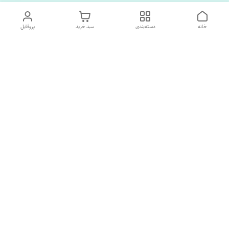
خانه
دسته‌بندی
سبد خرید
پروفایل
دسترسی سریع
تماس با ما
درباره ما
پشتیبانی ساعت 10 الی 18
09120477520
شماره تماس
02133928733
آدرس ایمیل
SORNAGHTEIRANIAN@GMAIL.com