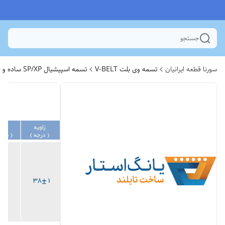
جستجو
سورنا قطعه ایرانیان
تسمه وی بلت V-BELT
تسمه اسپیشیال SP/XP ساده و دنده ای