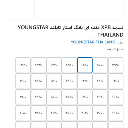
تسمه XPB دنده ای یانگ استار تایلند YOUNGSTAR
THAILAND
برند:
YOUNGSTAR THAILAND
سایز تسمه
1380
1320
1260
1250
1150
8000
7990
1600
1550
1510
1460
1450
1410
1400
1900
1850
1800
1750
1700
1690
1650
2180
2150
2120
2060
2020
2000
1950