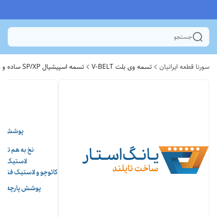
جستجو
سورنا قطعه ایرانیان
تسمه وی بلت V-BELT
تسمه اسپیشیال SP/XP ساده و دنده ای