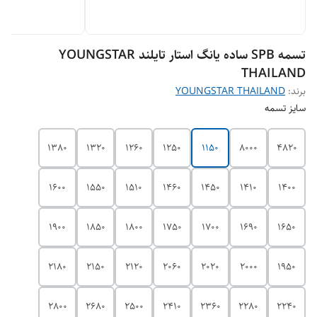
تسمه SPB ساده یانگ استار تایلند YOUNGSTAR
THAILAND
برند:
YOUNGSTAR THAILAND
سایز تسمه
1380
1320
1260
1250
1150
8000
4820
1600
1550
1510
1460
1450
1410
1400
1900
1850
1800
1750
1700
1690
1650
2180
2150
2120
2060
2020
2000
1950
2800
2680
2500
2410
2360
2280
2240