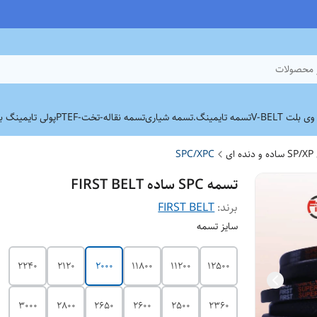
 محصولات
بلت V-BELT
تسمه تایمینگ.
تسمه شیاری
تسمه نقاله-تخت-PTEF
پولی تایمینگ برند
ی
SPC/XPC
تسمه SPC ساده FIRST BELT
برند:
FIRST BELT
سایز تسمه
2240
2120
2000
11800
11200
12500
3000
2800
2650
2600
2500
2360