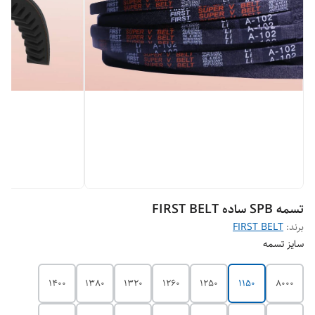
تسمه SPB ساده FIRST BELT
برند:
FIRST BELT
سایز تسمه
1400
1380
1320
1260
1250
1150
8000