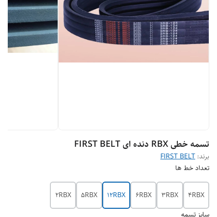
تسمه خطی RBX دنده ای FIRST BELT
برند:
FIRST BELT
تعداد خط ها
2RBX
5RBX
12RBX
6RBX
3RBX
4RBX
سایز تسمه