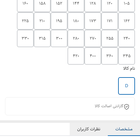
160
158
152
144
128
120
105
225
210
195
180
173
171
162
330
315
300
280
270
255
240
420
400
360
345
نام کالا
D
گارانتی اصالت کالا
مشخصات
نظرات کاربران