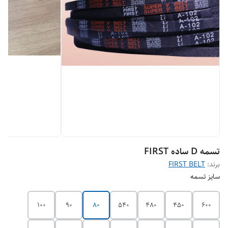
تسمه D ساده FIRST
برند:
FIRST BELT
سایز تسمه
100
90
80
540
480
450
600