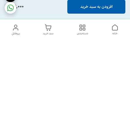
116,000
افزودن به سبد خرید
خانه
دسته‌بندی
سبد خرید
پروفایل
دسترسی سریع
تماس با ما
درباره ما
پشتیبانی ساعت 10 الی 18
09120477520
شماره تماس
02133928733