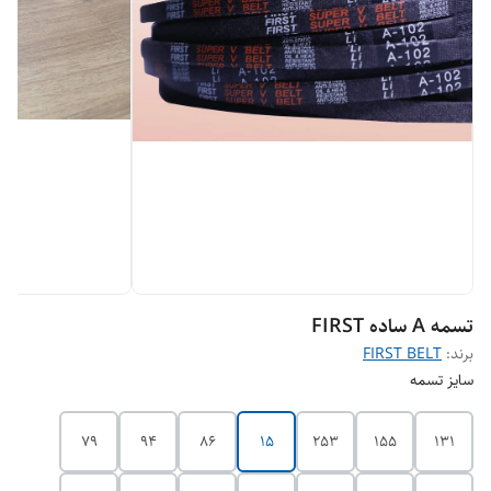
تسمه A ساده FIRST
برند:
FIRST BELT
سایز تسمه
79
94
86
15
253
155
131