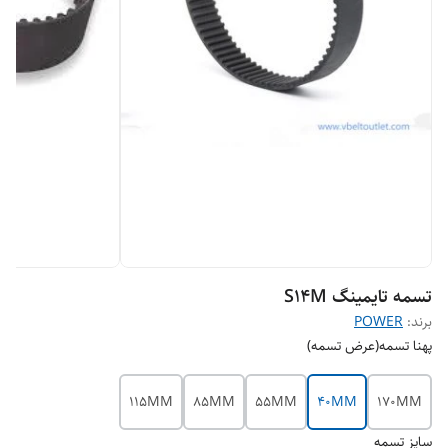
تسمه تایمینگ S14M
برند:
POWER
پهنا تسمه(عرض تسمه)
115MM
85MM
55MM
40MM
170MM
سایز تسمه