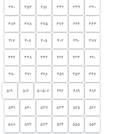
360
354
351
342
339
330
384
378
375
372
366
363
417
408
405
402
390
387
444
438
432
426
423
420
480
471
468
459
453
447
519
516
501507
492
489
486
549
540
537
534
525
522
588
579
573
564
555
552