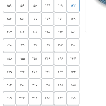
159
156
150
144
129
123
186
180
177
174
171
168
207
204
201
198
192
189
228
225
222
219
213
210
258
255
252
249
246
234
279
276
273
270
267
264
303
300
297
291
288
285
327
324
318
315
312
309