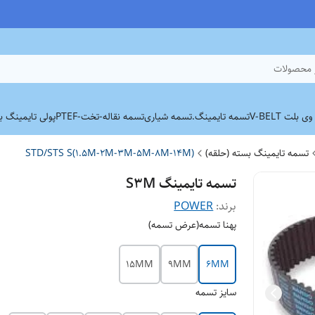
 محصولات
بلت V-BELT
تسمه تایمینگ.
تسمه شیاری
تسمه نقاله-تخت-PTEF
پولی تایمینگ برند
تسمه تایمینگ بسته (حلقه)
STD/STS S(1.5M-2M-3M-5M-8M-14M)
تسمه تایمینگ S3M
برند:
POWER
پهنا تسمه(عرض تسمه)
15MM
9MM
6MM
سایز تسمه