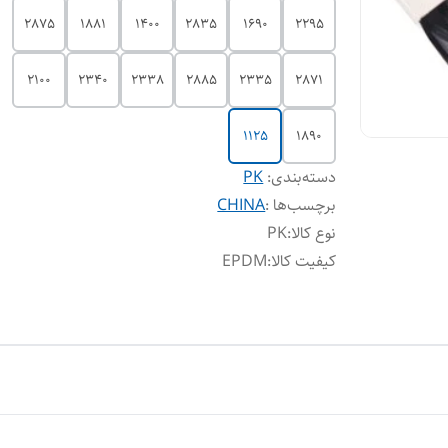
2875
1881
1400
2835
1690
2295
2100
2340
2338
2885
2335
2871
1125
1890
دسته‌بندی
:
PK
برچسب‌ها :
CHINA
نوع کالا
:
PK
کیفیت کالا
:
EPDM