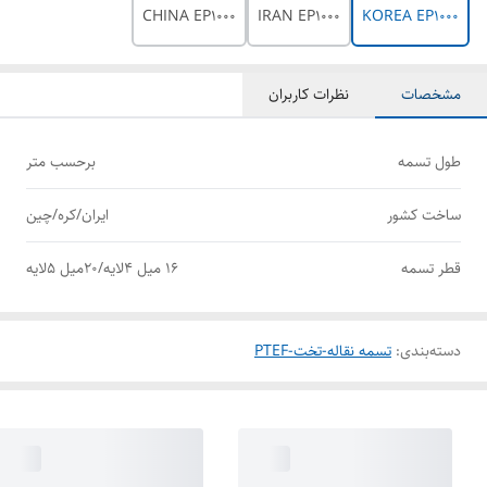
CHINA EP1000
IRAN EP1000
KOREA EP1000
مشخصات
نظرات کاربران
طول تسمه
برحسب متر
ساخت کشور
ایران/کره/چین
قطر تسمه
16 میل 4لایه/20میل 5لایه
دسته‌بندی
:
تسمه نقاله-تخت-PTEF