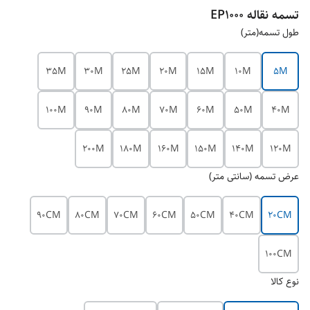
تسمه نقاله EP1000
طول تسمه(متر)
35M
30M
25M
20M
15M
10M
5M
100M
90M
80M
70M
60M
50M
40M
200M
180M
160M
150M
140M
120M
عرض تسمه (سانتی متر)
90CM
80CM
70CM
60CM
50CM
40CM
20CM
100CM
نوع کالا