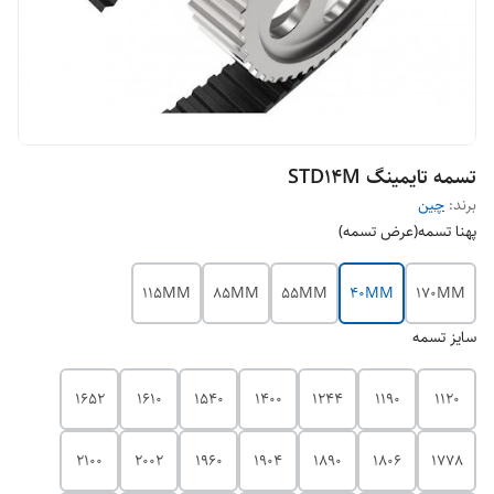
تسمه تایمینگ STD14M
برند:
چین
پهنا تسمه(عرض تسمه)
115MM
85MM
55MM
40MM
170MM
سایز تسمه
1652
1610
1540
1400
1244
1190
1120
2100
2002
1960
1904
1890
1806
1778