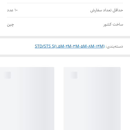
حداقل تعداد سفارش
10 عدد
ساخت کشور
چین
دسته‌بندی
:
STD/STS S(1.5M-2M-3M-5M-8M-14M)