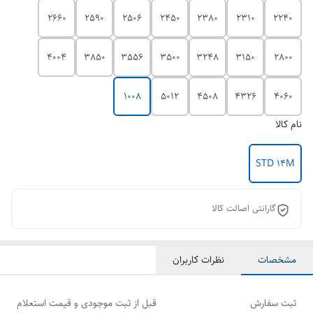
2660
2590
2506
2450
2380
2310
2240
4004
3850
3556
3500
3248
3150
2800
1008
5012
4508
4326
4060
نام کالا
STD 14M
گارانتی اصالت کالا
مشخصات
نظرات کاربران
ثبت سفارش
قبل از ثبت موجودی و قیمت استعلام