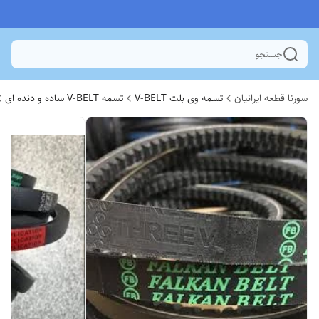
جستجو
سورنا قطعه ایرانیان
تسمه وی بلت V-BELT
تسمه V-BELT ساده و دنده ای