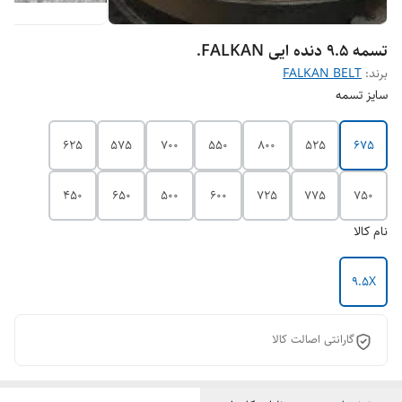
تسمه 9.5 دنده ایی FALKAN.
برند:
FALKAN BELT
سایز تسمه
625
575
700
550
800
525
675
450
650
500
600
725
775
750
نام کالا
9.5X
گارانتی اصالت کالا