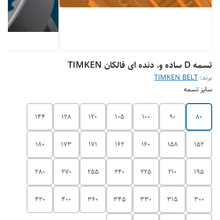
تسمه D ساده و. دنده ای فالکان TIMKEN
برند:
TIMKEN BELT
سایز تسمه
144
128
120
105
100
90
80
180
173
171
162
160
158
152
280
270
255
240
225
210
195
420
400
360
345
330
315
300