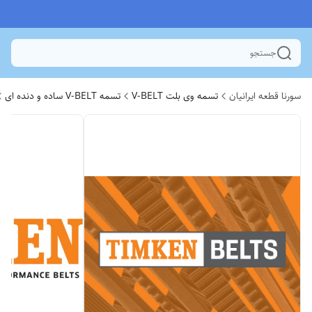
جستجو
سورنا قطعه ایرانیان
تسمه وی بلت V-BELT
تسمه V-BELT ساده و دنده ای