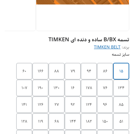
تسمه B/BX ساده و دنده ای TIMKEN
برند:
TIMKEN BELT
سایز تسمه
60
166
88
79
94
86
15
107
190
130
16
178
76
134
141
126
27
92
124
96
85
128
119
68
144
182
150
51