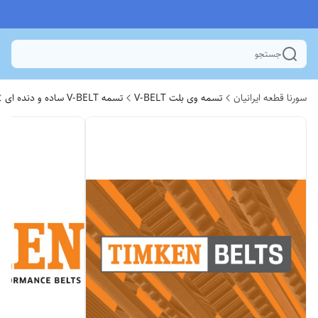
جستجو
سورنا قطعه ایرانیان
تسمه وی بلت V-BELT
تسمه V-BELT ساده و دنده ای