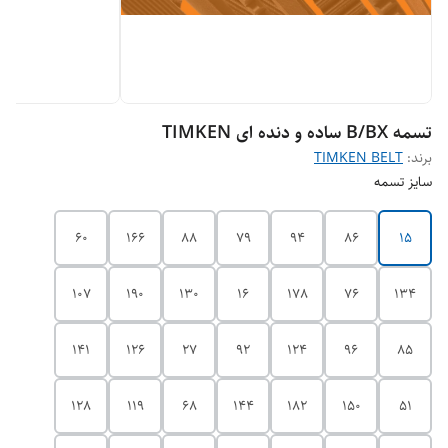
تسمه B/BX ساده و دنده ای TIMKEN
برند:
TIMKEN BELT
سایز تسمه
60
166
88
79
94
86
15
107
190
130
16
178
76
134
141
126
27
92
124
96
85
128
119
68
144
182
150
51