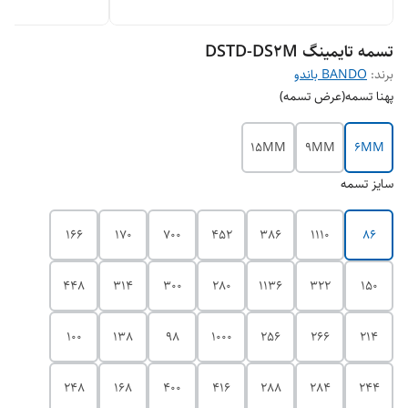
تسمه تایمینگ DSTD-DS2M
برند:
BANDO باندو
پهنا تسمه(عرض تسمه)
15MM
9MM
6MM
سایز تسمه
166
170
700
452
386
1110
86
448
314
300
280
1136
322
150
100
138
98
1000
256
266
214
248
168
400
416
288
284
244