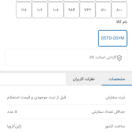
118
102
108
984
742
810
800
نام کالا
DSTD-DS2M
گارانتی اصالت کالا
مشخصات
نظرات کاربران
ثبت سفارش
قبل از ثبت موجودی و قیمت استعلام
حداقل تعداد سفارش
5 عدد
ساخت کشور
ژاپن/اروپا