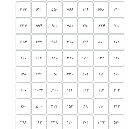
342
620
550
766
316
668
320
234
594
900
752
250
1224
710
1154
676
656
350
124
500
172
260
164
180
340
1066
132
140
128
474
950
236
274
216
600
406
1032
490.
144
242
212
312
160
520
324
152
88
210
262
396
162
238
130
204
332
540