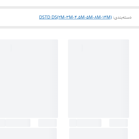
دسته‌بندی
:
DSTD DS(2M-3M-4.5M-5M-8M-14M)