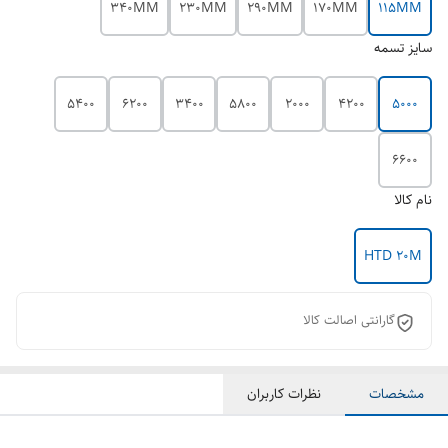
340MM
230MM
290MM
170MM
115MM
سایز تسمه
5400
6200
3400
5800
2000
4200
5000
6600
نام کالا
HTD 20M
گارانتی اصالت کالا
مشخصات
نظرات کاربران