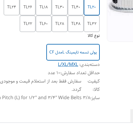
TL24
TL26
TL18
TL30
TL40
TL20
TL22
TL60
TL28
TL48
TL32
نوع کالا
پولی تسمه تایمینگ Lمدل CF
دسته‌بندی
:
L/XL/MXL
حداقل تعداد سفارش
:
10 عدد
کیفیت
سفارش فقط بعد از استعلام قیمت و موجودی 
کالا
:
گردد.
سایز
:
3/8 Inch Pitch (L) for 1/2" and 3/4" Wide Belts