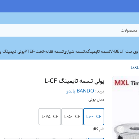
 محصولات
بلت V-BELT
تسمه تایمینگ.
تسمه شیاری
تسمه نقاله-تخت-PTEF
پولی تایمینگ برند
L/X
پولی تسمه تایمینگ L-CF
برند:
BANDO باندو
مدل پولی
L075 CF
L050 CF
L100 CF
نام کالا