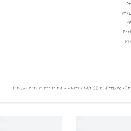
P3
P36L1
P4
P44L
P48
P120L100 7 120 14.324 14.294 – – 1-13/16 1-1/4 SD 16.1P32L075 6F 3