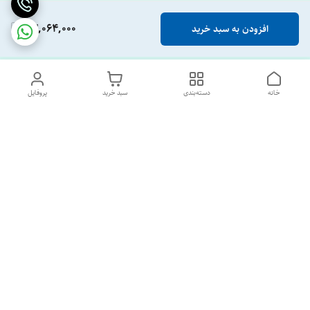
23,064,000
افزودن به سبد خرید
خانه
دسته‌بندی
سبد خرید
پروفایل
دسترسی سریع
تماس با ما
درباره ما
پشتیبانی ساعت 10 الی 18
09120477520